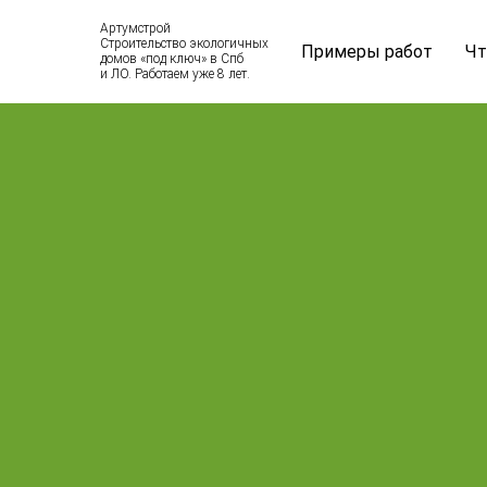
Артумстрой
Строительство экологичных
Примеры работ
Чт
домов «под ключ» в Спб
и ЛО. Работаем уже 8 лет.